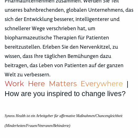
Pharmaunternehmen zusammen. Werden Sie Teil
unseres bahnbrechenden, globalen Unternehmens, das
sich der Entwicklung besserer, intelligenterer und
schnellerer Wege verschrieben hat, um
biopharmazeutische Therapien für Patienten
bereitzustellen. Erleben Sie den Nervenkitzel, zu
wissen, dass Ihre täglichen Bemühungen dazu
beitragen, das Leben von Patienten auf der ganzen
Welt zu verbessern.
W
o
r
k
H
e
r
e
M
a
t
t
e
r
s
E
v
e
r
y
w
h
e
r
e
|
How are you inspired to change lives?
Syneos Health ist ein Arbeitgeber für affirmative Maßnahmen/Chancengleichheit
(Minderheiten/Frauen/Veteranen/Behinderte)