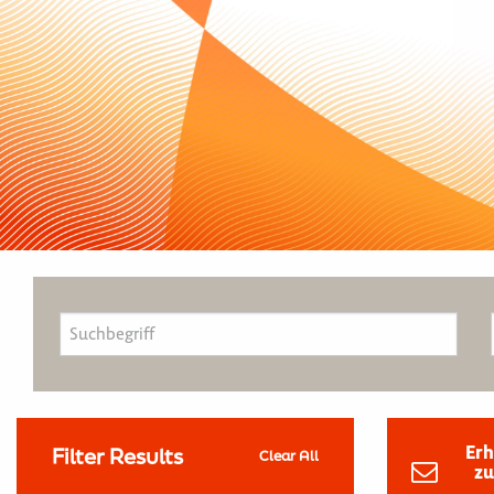
Erh
Filter Results
Clear All
zu