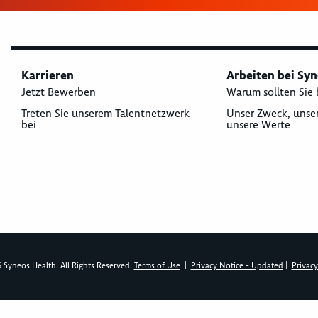
Karrieren
Arbeiten bei Sy
Jetzt Bewerben
Warum sollten Sie 
Treten Sie unserem Talentnetzwerk
Unser Zweck, unse
bei
unsere Werte
 Syneos Health. All Rights Reserved.
Terms of Use
|
Privacy Notice - Updated
|
Privacy