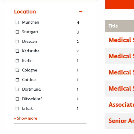
Location
München
4
Title
Stuttgart
3
Medical 
Dresden
2
Karlsruhe
2
Medical 
Berlin
1
Cologne
1
Medical 
Cottbus
1
Medical 
Dortmund
1
Düsseldorf
1
Associat
Erfurt
1
+ Show more
Senior A