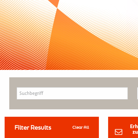
Erh
Filter Results
Clear All
zu